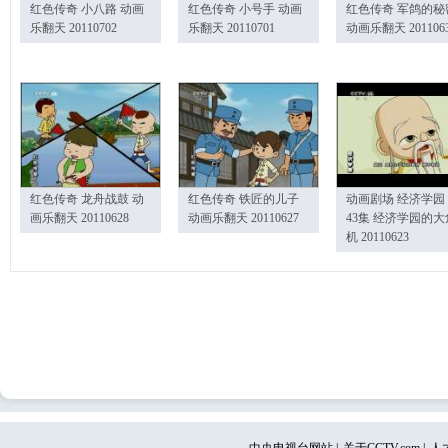
红色传奇 小八路 动画
红色传奇 小号手 动画
红色传奇 军鸽的秘
乐翻天 20110702
乐翻天 20110701
动画乐翻天 201106
红色传奇 龙舟战鼓 动
红色传奇 铁匠的儿子
动画剧场 经济学园
画乐翻天 20110628
动画乐翻天 20110627
43集 经济学园的大
机 20110623