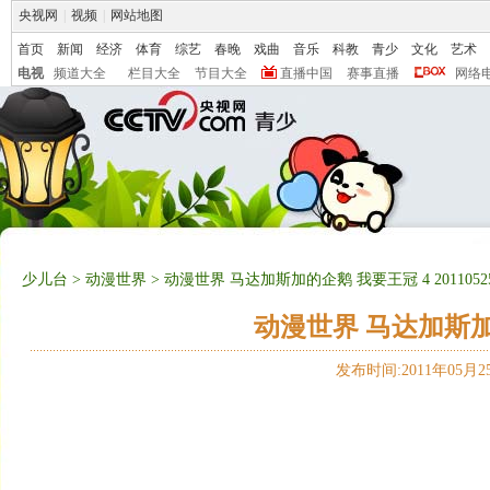
央视网
|
视频
|
网站地图
首页
新闻
经济
体育
综艺
春晚
戏曲
音乐
科教
青少
文化
艺术
电视
频道大全
栏目大全
节目大全
直播中国
赛事直播
网络
少儿台
>
动漫世界
> 动漫世界 马达加斯加的企鹅 我要王冠 4 2011052
动漫世界 马达加斯加的企
发布时间:2011年05月25日