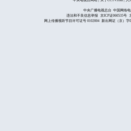
中央电视台网站
|
关于CCTV.com
|
人
中央广播电视总台 中国网络电
违法和不良信息举报
京ICP证060535号
网上传播视听节目许可证号 0102004
新出网证（京）字0