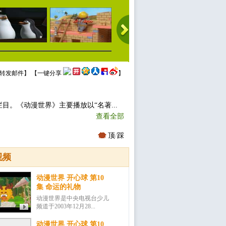
转发邮件
】 【
一键分享
】
目。《动漫世界》主要播放以“名著...
查看全部
顶
/
踩
视频
动漫世界 开心球 第10
集 命运的礼物
动漫世界是中央电视台少儿
频道于2003年12月28...
动漫世界 开心球 第10