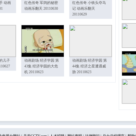
手 动画
红色传奇 军鸽的秘密
红色传奇 小铁头夺马
01
动画乐翻天 20110630
记 动画乐翻天
20110629
的儿子
动画剧场 经济学园 第
动画剧场 经济学园 第
10627
43集 经济学园的大危
44集 经济之星遭遇威
机 20110623
胁 20110623