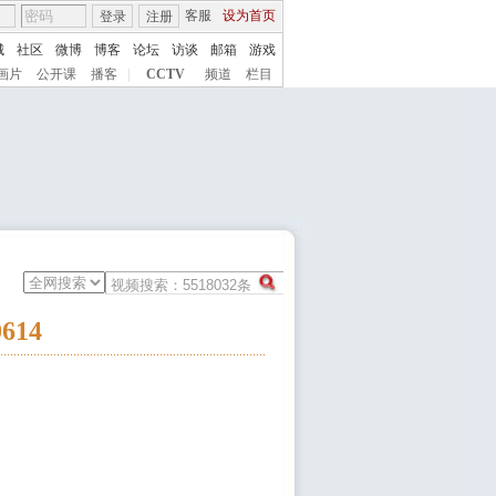
客服
设为首页
登录
注册
城
社区
微博
博客
论坛
访谈
邮箱
游戏
画片
公开课
播客
|
CCTV
频道
栏目
614