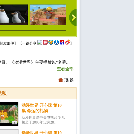
转发邮件
】 【
一键分享
】
目。《动漫世界》主要播放以“名著...
查看全部
顶
/
踩
视频
动漫世界 开心球 第10
集 命运的礼物
动漫世界是中央电视台少儿
频道于2003年12月28...
动漫世界 开心球 第10