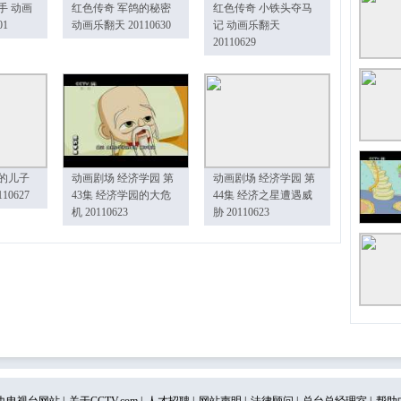
手 动画
红色传奇 军鸽的秘密
红色传奇 小铁头夺马
01
动画乐翻天 20110630
记 动画乐翻天
20110629
的儿子
动画剧场 经济学园 第
动画剧场 经济学园 第
10627
43集 经济学园的大危
44集 经济之星遭遇威
机 20110623
胁 20110623