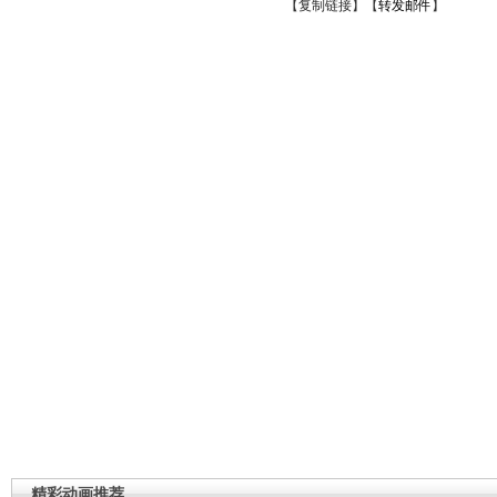
【
复制链接
】【
转发邮件
】
精彩动画推荐