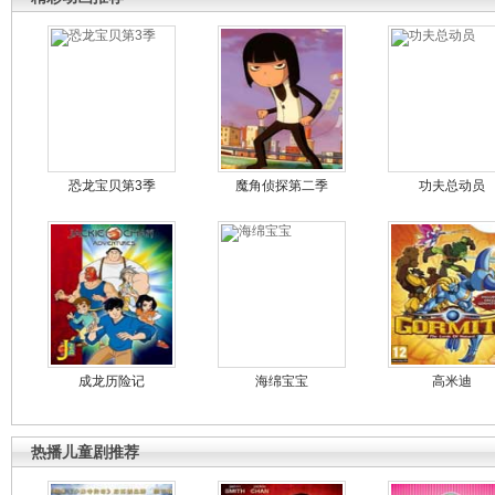
恐龙宝贝第3季
魔角侦探第二季
功夫总动员
成龙历险记
海绵宝宝
高米迪
热播儿童剧推荐