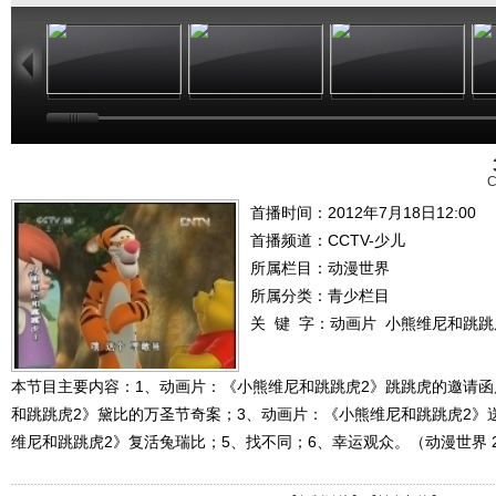
11:10
10:17
09:13
C
首播时间：2012年7月18日12:00
首播频道：
CCTV-少儿
所属栏目：
动漫世界
所属分类：青少栏目
关 键 字：
动画片
小熊维尼和跳跳
本节目主要内容：1、动画片：《小熊维尼和跳跳虎2》跳跳虎的邀请函
和跳跳虎2》黛比的万圣节奇案；3、动画片：《小熊维尼和跳跳虎2》
维尼和跳跳虎2》复活兔瑞比；5、找不同；6、幸运观众。（动漫世界 20