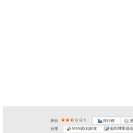
5
评分
排行榜
意
动漫世界 ...
动漫世界 ...
动漫世界 ...
MSN或QQ好友
贴到博客或
分享