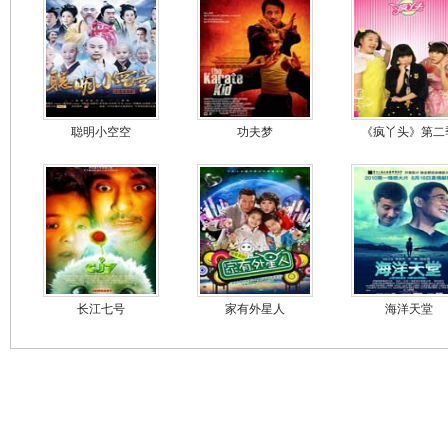
聪明小空空
功夫梦
《疯丫头》第二
长江七号
家有外星人
海洋天堂