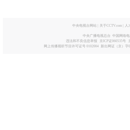
中央电视台网站
|
关于CCTV.com
|
人
中央广播电视总台 中国网络电
违法和不良信息举报
京ICP证060535号
网上传播视听节目许可证号 0102004
新出网证（京）字0