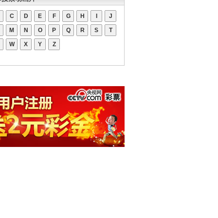
C
D
E
F
G
H
I
J
M
N
O
P
Q
R
S
T
W
X
Y
Z