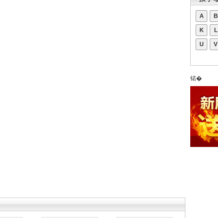
A
B
K
L
U
V
锘�