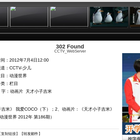
:17
09:13
09:30
11:37
302 Found
CCTV_WebServer
间：2012年7月4日12:00
频道：
CCTV-少儿
栏目：
动漫世界
分类：栏目
 字：
动画片
天才小子吉米
吉米》 我爱COCO（下）；2、动画片：《天才小子吉米》
世界 2012年 第186期）
【
复制链接
】【
转发邮件
】
按字