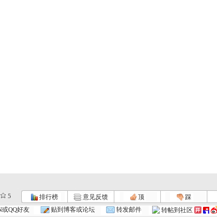
5
排行榜
意见反馈
顶
踩
动漫世界 ...
动漫世界 ...
动漫世界 ...
N或QQ好友
贴到博客或论坛
转发邮件
转帖到社区