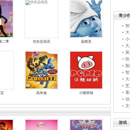
青少
智
大
小
第二季
功夫总动员
蓝精灵
大
第
快
新
智
大
芝
童
宝宝
高米迪
小猪班纳
动
文
游戏