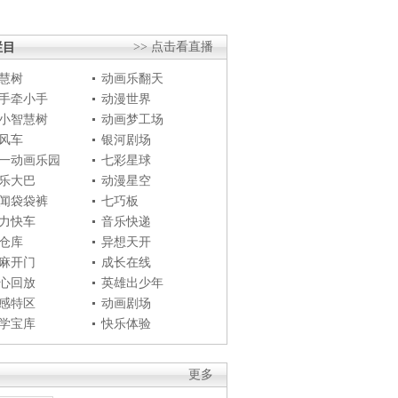
栏目
>> 点击看直播
慧树
动画乐翻天
手牵小手
动漫世界
小智慧树
动画梦工场
风车
银河剧场
一动画乐园
七彩星球
乐大巴
动漫星空
闻袋袋裤
七巧板
力快车
音乐快递
仓库
异想天开
麻开门
成长在线
心回放
英雄出少年
感特区
动画剧场
学宝库
快乐体验
更多