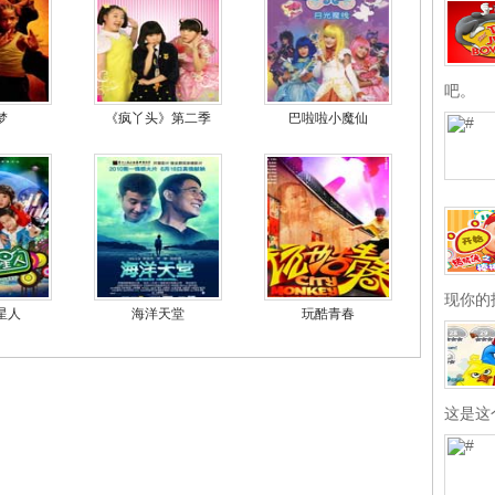
吧。
梦
《疯丫头》第二季
巴啦啦小魔仙
现你的
星人
海洋天堂
玩酷青春
这是这