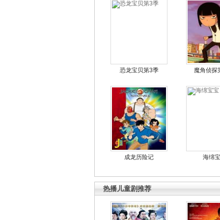
恐龙宝贝第3季
魔角侦探
成龙历险记
海绵
热播儿童剧推荐