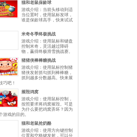
猫和老鼠保龄球
游戏介绍：当箭头移动到适
当位置时，使用鼠标发球，
谁是保龄球高手，快来试试
米奇冬季终极挑战
游戏介绍：使用鼠标和键盘
控制米奇，灵活越过障碍
物，赢得终极滑雪挑战赛。
猪猪侠棒棒糖挑战
游戏介绍：使用鼠标控制猪
猪侠发射抓勾抓到棒棒糖，
抓到越多分数越高。快来展
技巧吧！
摧毁鸡窝
游戏介绍：使用鼠标控制，
按照要求将鸡窝摧毁。可是
为什么要把鸡窝弄坏？因为
个游戏的目的。
猫和老鼠抢奶酪
游戏介绍：使用方向键控制
位置和空格键发射，可以分