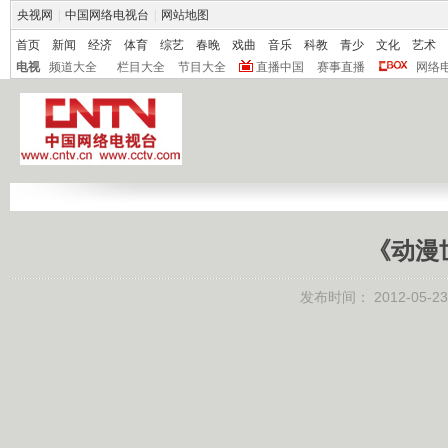
央视网
|
中国网络电视台
|
网站地图
首页
新闻
经济
体育
综艺
春晚
戏曲
音乐
科教
青少
文化
艺术
电视
频道大全
栏目大全
节目大全
直播中国
赛事直播
网络
《动漫世
发布时间：
2012-05-23