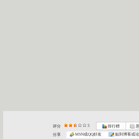
5
评分
排行榜
意
动漫世界 ...
动漫世界 ...
动漫世界 ...
MSN或QQ好友
贴到博客或
分享