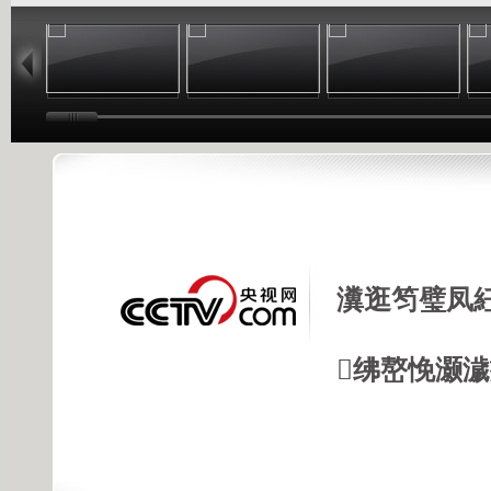
11:10
10:17
09:13
瀵逛笉璧凤
绋嶅悗灏