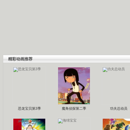
精彩动画推荐
恐龙宝贝第3季
魔角侦探第二季
功夫总动员