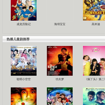
成龙历险记
海绵宝宝
高米迪
热播儿童剧推荐
聪明小空空
功夫梦
《疯丫头》第二