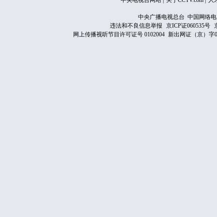
中央电视台网站
|
关于CCTV.com
|
人
中央广播电视总台 中国网络电
违法和不良信息举报
京ICP证060535号
网上传播视听节目许可证号 0102004
新出网证（京）字0