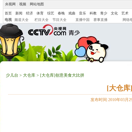
央视网
|
视频
|
网站地图
首页
新闻
经济
体育
综艺
春晚
戏曲
音乐
科教
青少
文化
艺术
电视
频道大全
栏目大全
节目大全
直播中国
赛事直播
网络
少儿台
>
大仓库
> [大仓库]创意美食大比拼
[大仓库
发布时间:2010年03月29日