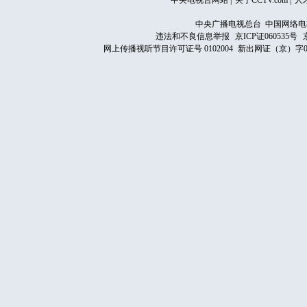
中央电视台网站
|
关于CCTV.com
|
人
中央广播电视总台 中国网络电
违法和不良信息举报
京ICP证060535号
网上传播视听节目许可证号 0102004
新出网证（京）字0