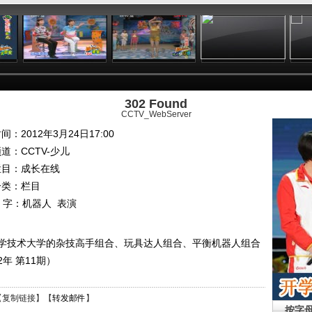
:52
24:19
23:21
24:17
302 Found
CCTV_WebServer
间：2012年3月24日17:00
频道：
CCTV-少儿
栏目：
成长在线
分类：栏目
 字：
机器人
表演
学技术大学的杂技高手组合、玩具达人组合、平衡机器人组合
年 第11期）
【
复制链接
】【
转发邮件
】
按字