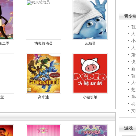
青少
智
大
小
第二季
功夫总动员
蓝精灵
大
第
快
新
智
大
芝
童
宝宝
高米迪
小猪班纳
动
文
游戏