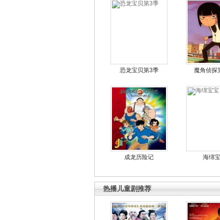
恐龙宝贝第3季
魔角侦探
成龙历险记
海绵
热播儿童剧推荐