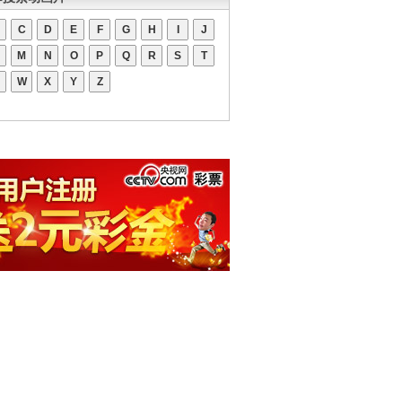
C
D
E
F
G
H
I
J
M
N
O
P
Q
R
S
T
W
X
Y
Z