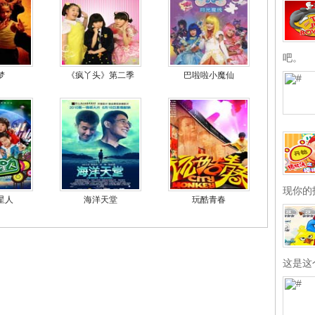
吧。
梦
《疯丫头》第二季
巴啦啦小魔仙
现你的
星人
海洋天堂
玩酷青春
这是这