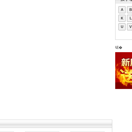
A
B
K
L
U
V
锘�