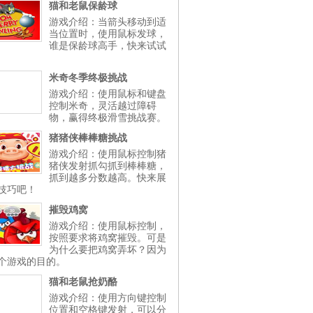
猫和老鼠保龄球
游戏介绍：当箭头移动到适
当位置时，使用鼠标发球，
谁是保龄球高手，快来试试
米奇冬季终极挑战
游戏介绍：使用鼠标和键盘
控制米奇，灵活越过障碍
物，赢得终极滑雪挑战赛。
猪猪侠棒棒糖挑战
游戏介绍：使用鼠标控制猪
猪侠发射抓勾抓到棒棒糖，
抓到越多分数越高。快来展
技巧吧！
摧毁鸡窝
游戏介绍：使用鼠标控制，
按照要求将鸡窝摧毁。可是
为什么要把鸡窝弄坏？因为
个游戏的目的。
猫和老鼠抢奶酪
游戏介绍：使用方向键控制
位置和空格键发射，可以分