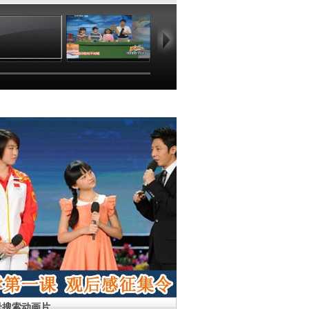
24:20
24:06
37:31
35
母搜索动画片