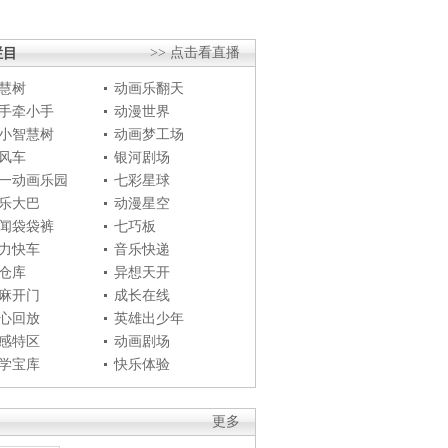
栏目
>> 点击看直播
慧树
动画乐翻天
手牵小手
动漫世界
小智慧树
动画梦工场
风车
银河剧场
一动画乐园
七彩星球
乐大巴
动漫星空
闻袋袋裤
七巧板
力快车
音乐快递
仓库
异想天开
麻开门
成长在线
心回放
英雄出少年
感特区
动画剧场
学宝库
快乐体验
更多