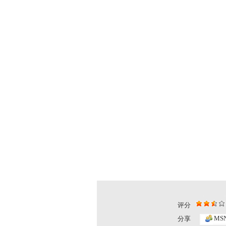
评分
胡萝卜的秘...
成长在线 ...
MS
分享