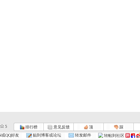
5
排行榜
意见反馈
顶
踩
成长在线 ...
《成长在线...
《成长在线...
N或QQ好友
贴到博客或论坛
转发邮件
转帖到社区