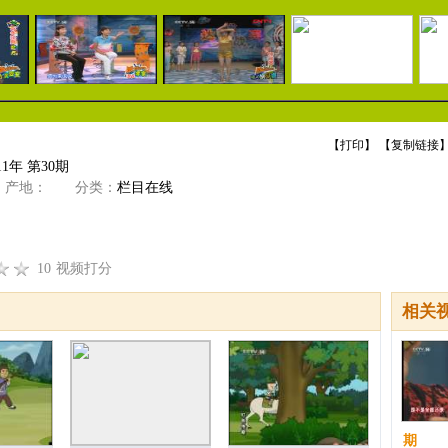
【
打印
】 【
复制链接
】
1年 第30期
产地：
分类：
栏目在线
10
视频打分
相关
期