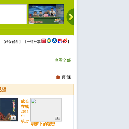
 【
转发邮件
】 【
一键分享
】
查看全部
顶
/
踩
视频
成长
在线
2011
年
第27
胡萝卜的秘密