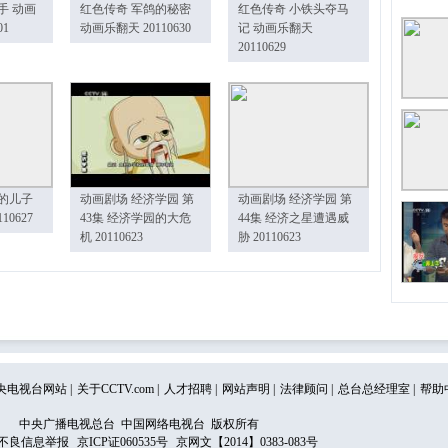
手 动画
红色传奇 军鸽的秘密
红色传奇 小铁头夺马
01
动画乐翻天 20110630
记 动画乐翻天
20110629
的儿子
动画剧场 经济学园 第
动画剧场 经济学园 第
10627
43集 经济学园的大危
44集 经济之星遭遇威
机 20110623
胁 20110623
央电视台网站
|
关于CCTV.com
|
人才招聘
|
网站声明
|
法律顾问
|
总台总经理室
|
帮助
中央广播电视总台 中国网络电视台 版权所有
不良信息举报
京ICP证060535号
京网文【2014】0383-083号