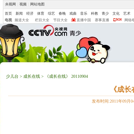
央视网
|
视频
|
网站地图
首页
新闻
经济
体育
综艺
春晚
戏曲
音乐
科教
青少
文化
艺术
电视
频道大全
栏目大全
节目大全
直播中国
赛事直播
网络
少儿台
>
成长在线
> 《成长在线》 20110904
《成长在
发布时间:2011年09月04日