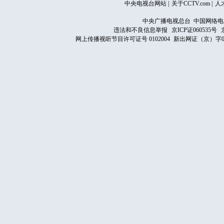
中央电视台网站
|
关于CCTV.com
|
人
中央广播电视总台 中国网络电
违法和不良信息举报
京ICP证060535号
网上传播视听节目许可证号 0102004
新出网证（京）字0