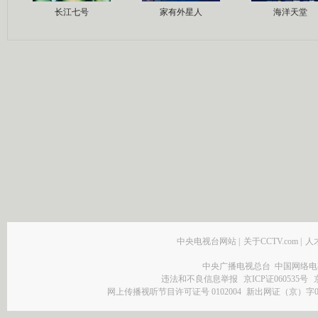
长江七号
家有外星人
海洋天堂
中央电视台网站
|
关于CCTV.com
|
人
中央广播电视总台 中国网络电
违法和不良信息举报
京ICP证060535号
网上传播视听节目许可证号 0102004
新出网证（京）字0