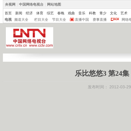
央视网
|
中国网络电视台
|
网站地图
首页
新闻
经济
体育
综艺
春晚
戏曲
音乐
科教
青少
文化
艺术
电视
频道大全
栏目大全
节目大全
直播中国
赛事直播
网络
乐比悠悠3 第24集 
发布时间：
2012-03-29