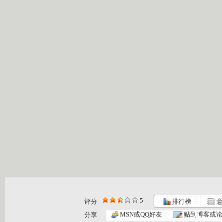
5
评分
排行榜
意
《乐比悠悠...
《乐比悠悠...
《乐比悠悠...
MSN或QQ好友
贴到博客或
分享