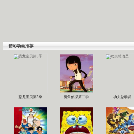
精彩动画推荐
恐龙宝贝第3季
魔角侦探第二季
功夫总动员