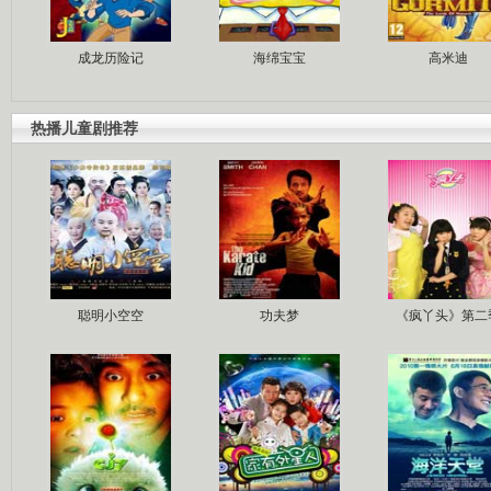
成龙历险记
海绵宝宝
高米迪
热播儿童剧推荐
聪明小空空
功夫梦
《疯丫头》第二