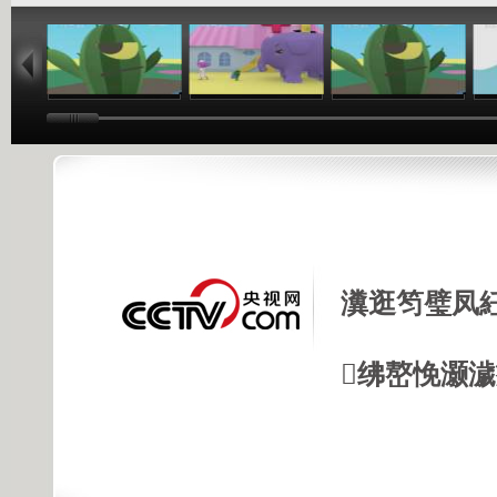
06:13
05:02
06:13
瀵逛笉璧凤
绋嶅悗灏