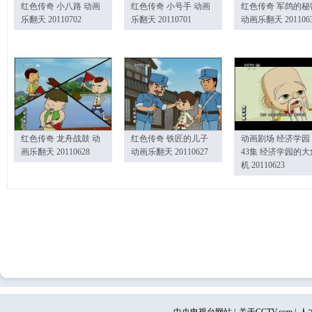
红色传奇 小八路 动画
红色传奇 小号手 动画
红色传奇 军鸽的秘
乐翻天 20110702
乐翻天 20110701
动画乐翻天 201106
红色传奇 龙舟战鼓 动
红色传奇 铁匠的儿子
动画剧场 经济学园
画乐翻天 20110628
动画乐翻天 20110627
43集 经济学园的大
机 20110623