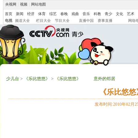
央视网
|
视频
|
网站地图
首页
新闻
经济
体育
综艺
春晚
戏曲
音乐
科教
青少
文化
艺术
电视
频道大全
栏目大全
节目大全
直播中国
赛事直播
网络
少儿台
>
《乐比悠悠》
> 《乐比悠悠》 意外的邻居
《乐比悠
发布时间:2010年02月25日