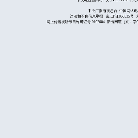
中央电视台网站
|
关于CCTV.com
|
人
中央广播电视总台 中国网络电
违法和不良信息举报
京ICP证060535号
网上传播视听节目许可证号 0102004
新出网证（京）字0