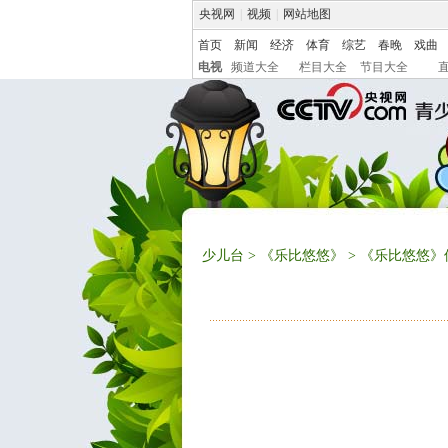
央视网
|
视频
|
网站地图
首页
新闻
经济
体育
综艺
春晚
戏曲
电视
频道大全
栏目大全
节目大全
少儿台
>
《乐比悠悠》
> 《乐比悠悠