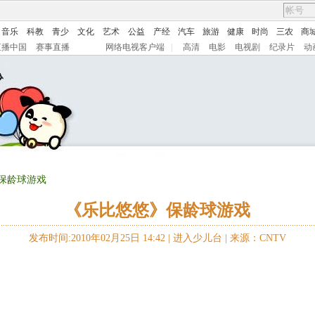
音乐
科教
青少
文化
艺术
公益
产经
汽车
旅游
健康
时尚
三农
商
直播中国
赛事直播
网络电视客户端
|
高清
电影
电视剧
纪录片
动
》保龄球游戏
《乐比悠悠》保龄球游戏
发布时间:2010年02月25日 14:42 |
进入少儿台
|
来源：CNTV