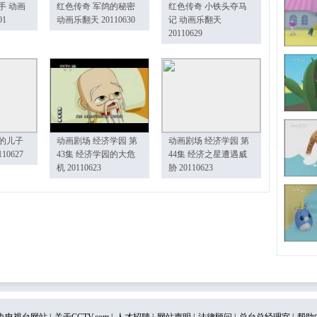
手 动画
红色传奇 军鸽的秘密
红色传奇 小铁头夺马
01
动画乐翻天 20110630
记 动画乐翻天
20110629
的儿子
动画剧场 经济学园 第
动画剧场 经济学园 第
10627
43集 经济学园的大危
44集 经济之星遭遇威
机 20110623
胁 20110623