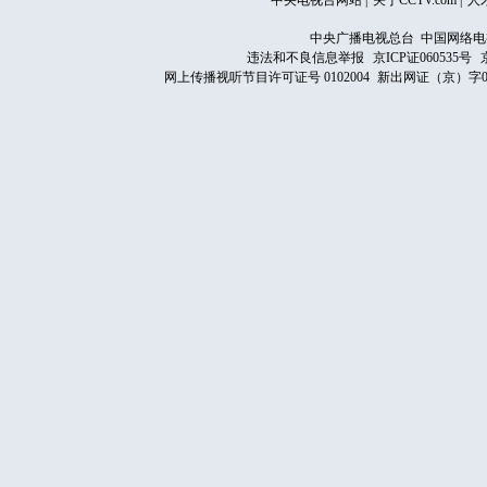
中央电视台网站
|
关于CCTV.com
|
人
中央广播电视总台 中国网络电
违法和不良信息举报
京ICP证060535号
网上传播视听节目许可证号 0102004
新出网证（京）字0