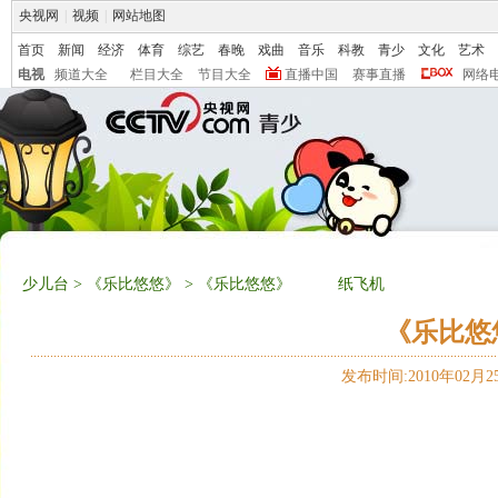
央视网
|
视频
|
网站地图
首页
新闻
经济
体育
综艺
春晚
戏曲
音乐
科教
青少
文化
艺术
电视
频道大全
栏目大全
节目大全
直播中国
赛事直播
网络
少儿台
>
《乐比悠悠》
> 《乐比悠悠》 纸飞机
《乐比
发布时间:2010年02月25日