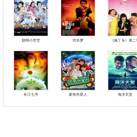
聪明小空空
功夫梦
《疯丫头》第二
长江七号
家有外星人
海洋天堂