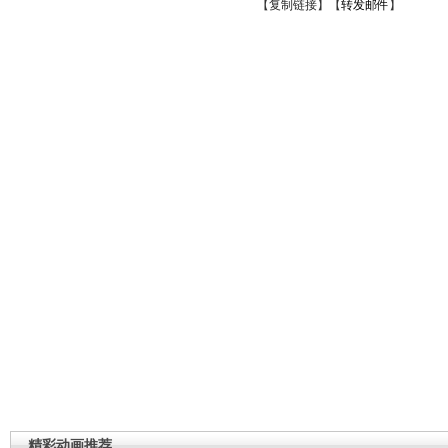
【
复制链接
】【
转发邮件
】
精彩动画推荐