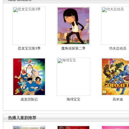
恐龙宝贝第3季
魔角侦探第二季
功夫总动员
成龙历险记
海绵宝宝
高米迪
热播儿童剧推荐