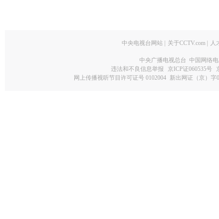
中央电视台网站
|
关于CCTV.com
|
人
中央广播电视总台 中国网络电
违法和不良信息举报
京ICP证060535号
网上传播视听节目许可证号 0102004
新出网证（京）字0