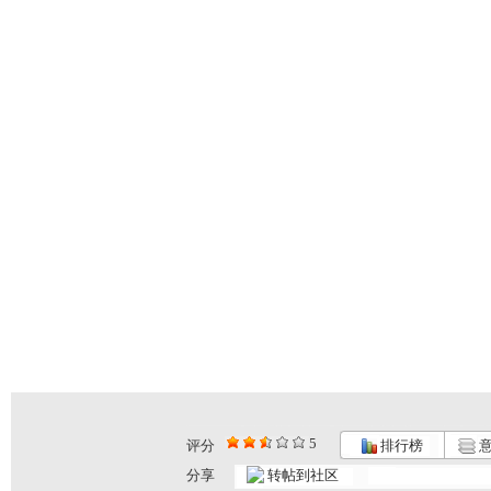
5
评分
排行榜
意
果宝特攻2...
果宝特攻2...
果宝特攻2...
分享
转帖到社区