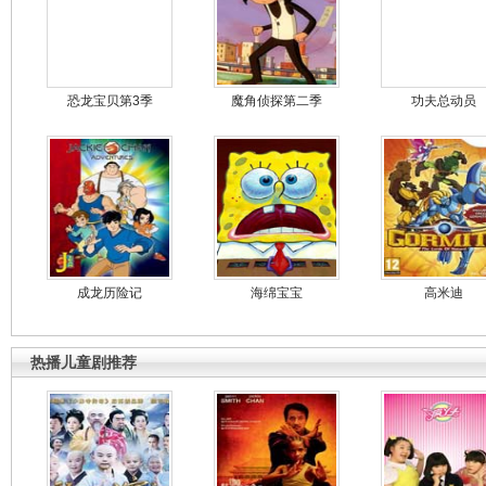
恐龙宝贝第3季
魔角侦探第二季
功夫总动员
成龙历险记
海绵宝宝
高米迪
热播儿童剧推荐