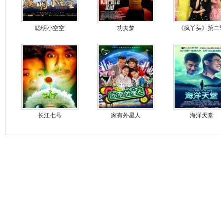
聪明小空空
功夫梦
《疯丫头》第二
长江七号
家有外星人
海洋天堂