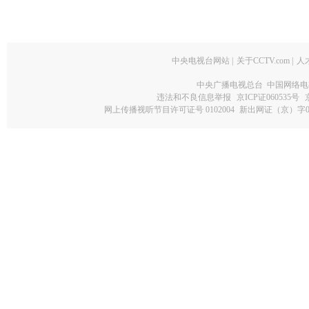
中央电视台网站
|
关于CCTV.com
|
人
中央广播电视总台 中国网络电
违法和不良信息举报
京ICP证060535号
网上传播视听节目许可证号 0102004
新出网证（京）字0