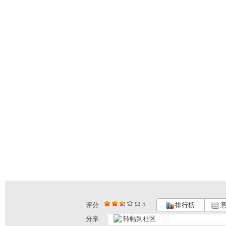
5
评分
排行榜
意
果宝特攻2...
果宝特攻2...
果宝特攻2...
分享
转帖到社区