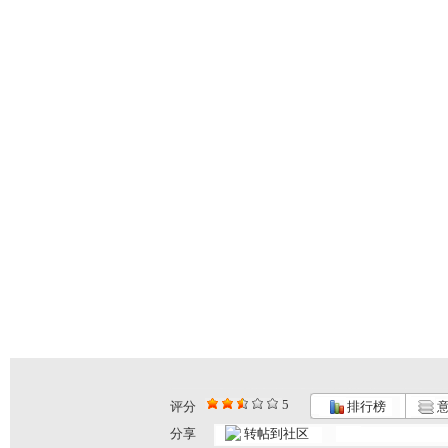
5
评分
排行榜
意
果宝特攻2...
果宝特攻2...
果宝特攻2...
分享
转帖到社区