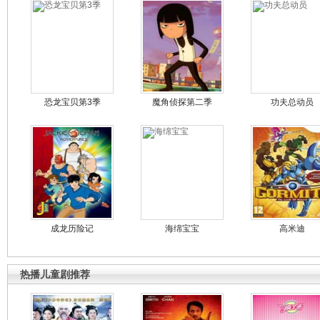
恐龙宝贝第3季
魔角侦探第二季
功夫总动员
成龙历险记
海绵宝宝
高米迪
热播儿童剧推荐