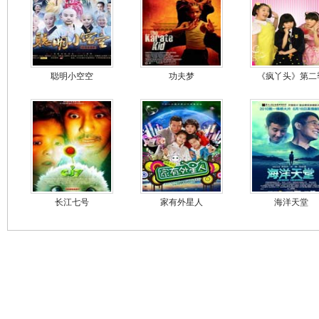
聪明小空空
功夫梦
《疯丫头》第二
长江七号
家有外星人
海洋天堂