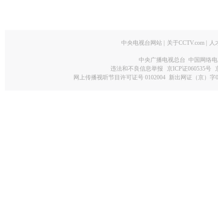
中央电视台网站
|
关于CCTV.com
|
人
中央广播电视总台 中国网络电
违法和不良信息举报
京ICP证060535号
网上传播视听节目许可证号 0102004
新出网证（京）字0