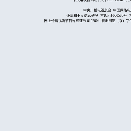
中央电视台网站
|
关于CCTV.com
|
人
中央广播电视总台 中国网络电
违法和不良信息举报
京ICP证060535号
网上传播视听节目许可证号 0102004
新出网证（京）字0