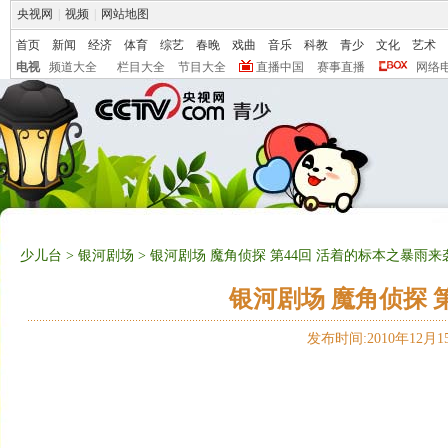
央视网
|
视频
|
网站地图
首页
新闻
经济
体育
综艺
春晚
戏曲
音乐
科教
青少
文化
艺术
电视
频道大全
栏目大全
节目大全
直播中国
赛事直播
网络
少儿台
>
银河剧场
> 银河剧场 魔角侦探 第44回 活着的标本之暴雨来
银河剧场 魔角侦探 
发布时间:2010年12月15日