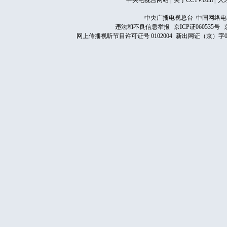
中央电视台网站
|
关于CCTV.com
|
人
中央广播电视总台 中国网络电
违法和不良信息举报
京ICP证060535号
网上传播视听节目许可证号 0102004
新出网证（京）字0