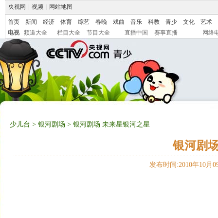
央视网
|
视频
|
网站地图
首页
新闻
经济
体育
综艺
春晚
戏曲
音乐
科教
青少
文化
艺术
电视
频道大全
栏目大全
节目大全
直播中国
赛事直播
网络
少儿台
>
银河剧场
> 银河剧场 未来星银河之星
银河剧场
发布时间:2010年10月09日