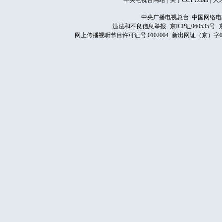
中央电视台网站
|
关于CCTV.com
|
人
中央广播电视总台 中国网络电
违法和不良信息举报
京ICP证060535号
网上传播视听节目许可证号 0102004
新出网证（京）字0