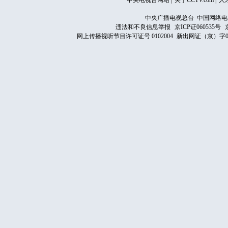
中央电视台网站
|
关于CCTV.com
|
人
中央广播电视总台 中国网络电
违法和不良信息举报
京ICP证060535号
网上传播视听节目许可证号 0102004
新出网证（京）字0