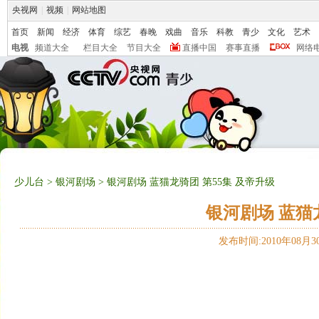
央视网
|
视频
|
网站地图
首页
新闻
经济
体育
综艺
春晚
戏曲
音乐
科教
青少
文化
艺术
电视
频道大全
栏目大全
节目大全
直播中国
赛事直播
网络
少儿台
>
银河剧场
> 银河剧场 蓝猫龙骑团 第55集 及帝升级
银河剧场 蓝猫
发布时间:2010年08月30日