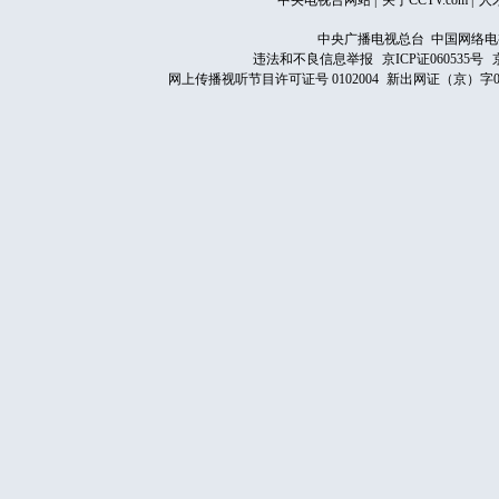
中央电视台网站
|
关于CCTV.com
|
人
中央广播电视总台 中国网络电
违法和不良信息举报
京ICP证060535号
网上传播视听节目许可证号 0102004
新出网证（京）字0