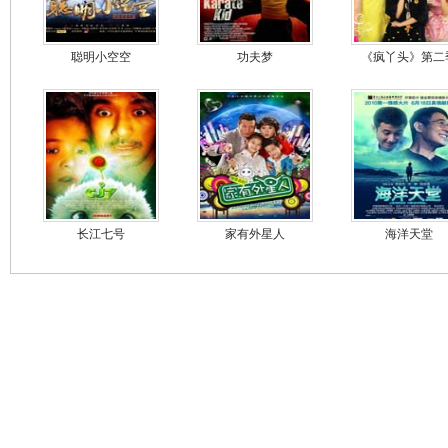
聪明小空空
功夫梦
《疯丫头》第二
长江七号
家有外星人
海洋天堂