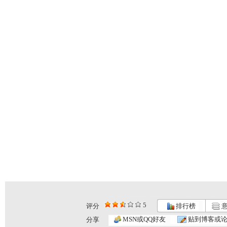
5
评分
排行榜
意
《请你像我...
[智慧树]《...
[智慧树]《...
MSN或QQ好友
贴到博客或
分享