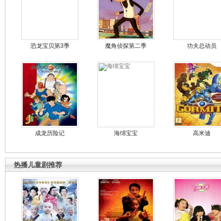
恐龙宝贝第3季
魔角侦探第二季
功夫总动员
成龙历险记
海绵宝宝
高米迪
热播儿童剧推荐