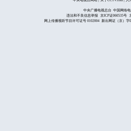
中央电视台网站
|
关于CCTV.com
|
人
中央广播电视总台 中国网络电
违法和不良信息举报
京ICP证060535号
网上传播视听节目许可证号 0102004
新出网证（京）字0