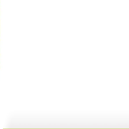
《请你像我...
[智慧树]《...
[智慧树]《...
[
02:32
01:40
01:40