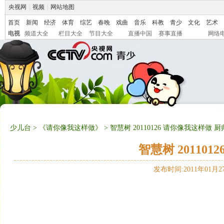
央视网
|
视频
|
网站地图
首页
新闻
经济
体育
综艺
春晚
戏曲
音乐
科教
青少
文化
艺术
电视
频道大全
栏目大全
节目大全
直播中国
赛事直播
网络
少儿台
>
《请你像我这样做》
> 智慧树 20110126 请你像我这样做 
智慧树 20110
发布时间:2011年01月27日