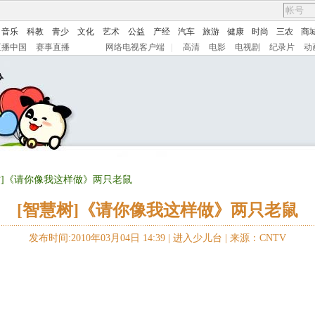
音乐
科教
青少
文化
艺术
公益
产经
汽车
旅游
健康
时尚
三农
商
直播中国
赛事直播
网络电视客户端
|
高清
电影
电视剧
纪录片
动
慧树]《请你像我这样做》两只老鼠
[智慧树]《请你像我这样做》两只老鼠
发布时间:2010年03月04日 14:39 |
进入少儿台
|
来源：CNTV