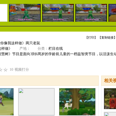
【
打印
】 【
复制链接
】
请你像我这样做》两只老鼠
这样做》
产地：
分类：
栏目在线
智慧树》节目是面向3到6周岁的学龄前儿童的一档益智类节目，以活泼生
10
视频打分
相关