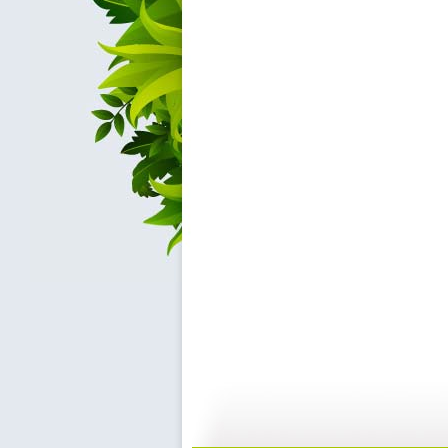
《请你像我...
[智慧树]《...
02:32
0