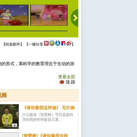
 【
转发邮件
】 【
一键分享
】
动的形式，寓科学的教育理念于生动的游
查看全部
顶
/
踩
视频
《请你像我这样做》 毛巾操
少儿频道《智慧树》节目是面向
3到6周岁的学龄前儿童...
[智慧树]《请你像我这样