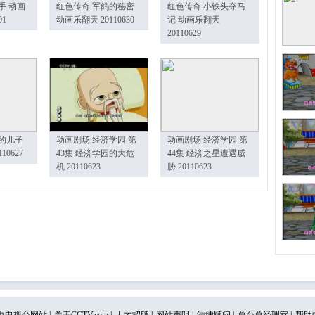
手 动画
红色传奇 军鸽的秘密
红色传奇 小铁头夺马
01
动画乐翻天 20110630
记 动画乐翻天
20110629
的儿子
动画剧场 经济学园 第
动画剧场 经济学园 第
10627
43集 经济学园的大危
44集 经济之星遭遇威
机 20110623
胁 20110623