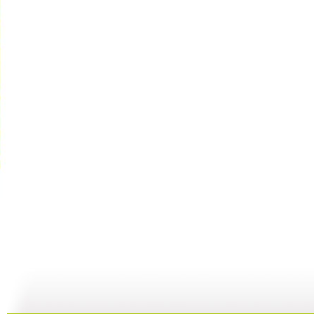
《请你像我...
[智慧树]《...
[智慧树]《...
[
02:32
01:40
01:40