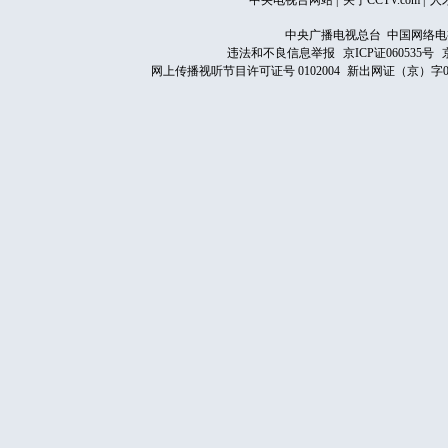
中央电视台网站
|
关于CCTV.com
|
人
中央广播电视总台 中国网络电
违法和不良信息举报
京ICP证060535号
网上传播视听节目许可证号 0102004
新出网证（京）字0