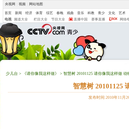
央视网
|
视频
|
网站地图
首页
新闻
经济
体育
综艺
春晚
戏曲
音乐
科教
青少
文化
艺术
电视
频道大全
栏目大全
节目大全
直播中国
赛事直播
网络
少儿台
>
《请你像我这样做》
> 智慧树 20101125 请你像我这样做 
智慧树 201011
发布时间:2010年11月26日