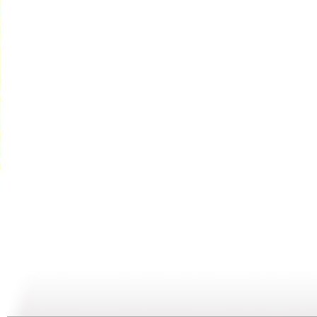
《请你像我...
[智慧树]《...
[智慧树]《...
[
02:32
01:40
01:40