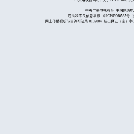
中央电视台网站
|
关于CCTV.com
|
人
中央广播电视总台 中国网络电
违法和不良信息举报
京ICP证060535号
网上传播视听节目许可证号 0102004
新出网证（京）字0