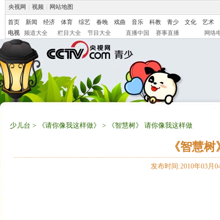
央视网
|
视频
|
网站地图
首页
新闻
经济
体育
综艺
春晚
戏曲
音乐
科教
青少
文化
艺术
电视
频道大全
栏目大全
节目大全
直播中国
赛事直播
网络
少儿台
>
《请你像我这样做》
> 《智慧树》 请你像我这样做
《智慧树
发布时间:2010年03月04日