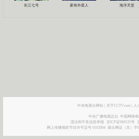
长江七号
家有外星人
海洋天堂
中央电视台网站
|
关于CCTV.com
|
人
中央广播电视总台 中国网络电
违法和不良信息举报
京ICP证060535号
网上传播视听节目许可证号 0102004
新出网证（京）字0