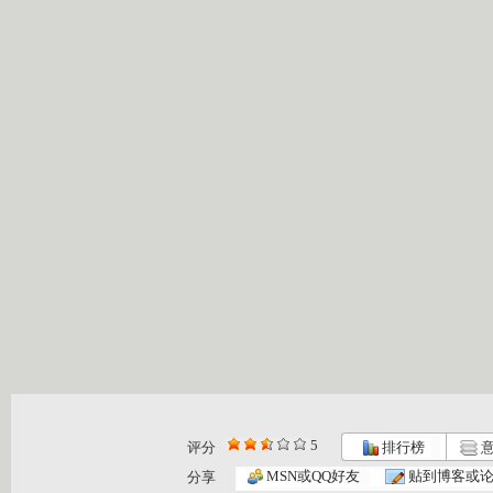
5
评分
排行榜
意
《请你像我...
[智慧树]《...
[智慧树]《...
MSN或QQ好友
贴到博客或
分享