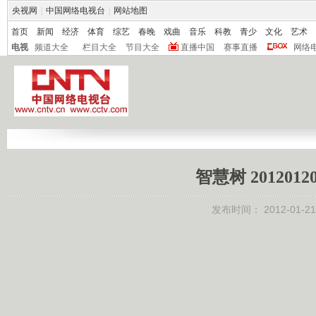
央视网
|
中国网络电视台
|
网站地图
首页
新闻
经济
体育
综艺
春晚
戏曲
音乐
科教
青少
文化
艺术
电视
频道大全
栏目大全
节目大全
直播中国
赛事直播
网络
智慧树 20120
发布时间：
2012-01-21