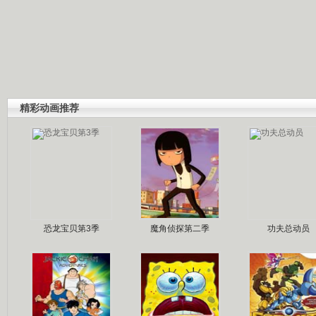
精彩动画推荐
恐龙宝贝第3季
魔角侦探第二季
功夫总动员