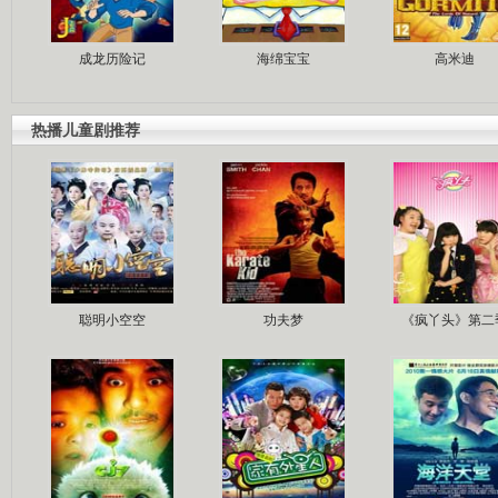
成龙历险记
海绵宝宝
高米迪
热播儿童剧推荐
聪明小空空
功夫梦
《疯丫头》第二