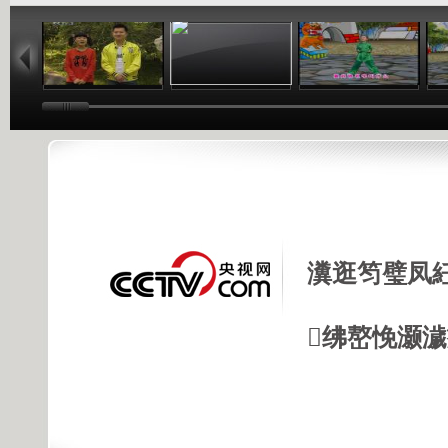
02:32
01:40
01:40
瀵逛笉璧凤
绋嶅悗灏