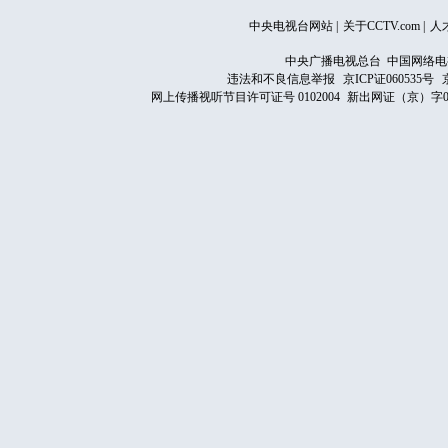
中央电视台网站
|
关于CCTV.com
|
人
中央广播电视总台 中国网络电
违法和不良信息举报
京ICP证060535号
网上传播视听节目许可证号 0102004
新出网证（京）字0