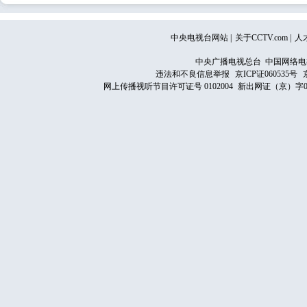
中央电视台网站
|
关于CCTV.com
|
人
中央广播电视总台 中国网络电
违法和不良信息举报
京ICP证060535号
网上传播视听节目许可证号 0102004
新出网证（京）字0