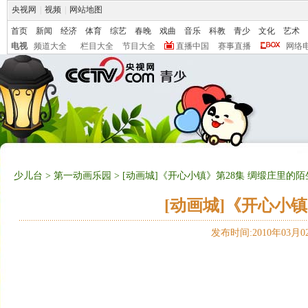
央视网
|
视频
|
网站地图
首页
新闻
经济
体育
综艺
春晚
戏曲
音乐
科教
青少
文化
艺术
电视
频道大全
栏目大全
节目大全
直播中国
赛事直播
网络
少儿台
>
第一动画乐园
> [动画城]《开心小镇》第28集 绸缎庄里的
[动画城]《开心小
发布时间:2010年03月02日