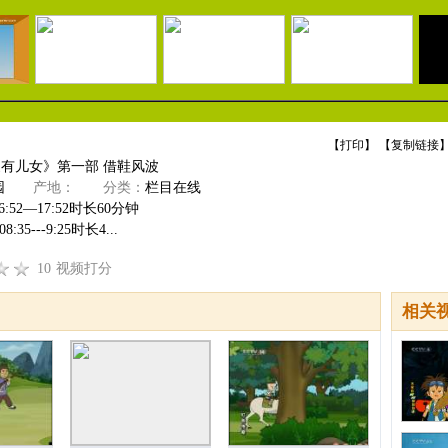
【
打印
】 【
复制链接
】
家有儿女》第一部 借鞋风波
园
产地：
分类：
栏目在线
:52—17:52时长60分钟
5---9:25时长4...
10
视频打分
相关