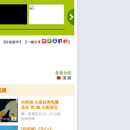
 【
转发邮件
】 【
一键分享
】
查看全部
顶
/
踩
视频
动画城 火星娃勇闯魔
晶岛 第3集 古船得宝
周一至周五16:52—17:52时
长60分钟
[动画城]《开心小