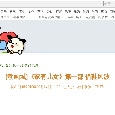
音乐
科教
青少
文化
艺术
公益
产经
汽车
旅游
健康
时尚
三农
商
直播中国
赛事直播
网络电视客户端
|
高清
电影
电视剧
纪录片
动
家有儿女》第一部 借鞋风波
[动画城]《家有儿女》第一部 借鞋风波
发布时间:2010年02月24日 11:22 |
进入少儿台
|
来源：CNTV