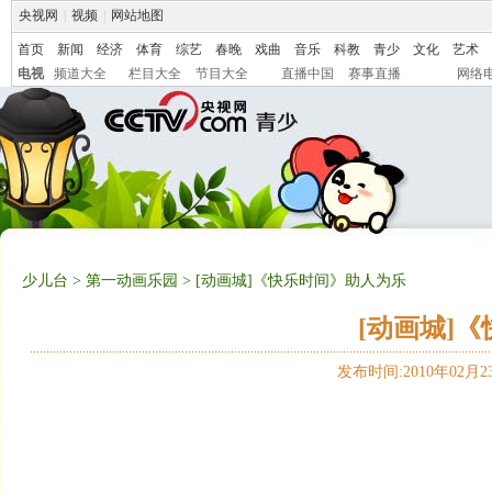
央视网
|
视频
|
网站地图
首页
新闻
经济
体育
综艺
春晚
戏曲
音乐
科教
青少
文化
艺术
电视
频道大全
栏目大全
节目大全
直播中国
赛事直播
网络
少儿台
>
第一动画乐园
> [动画城]《快乐时间》助人为乐
[动画城]
发布时间:2010年02月23日