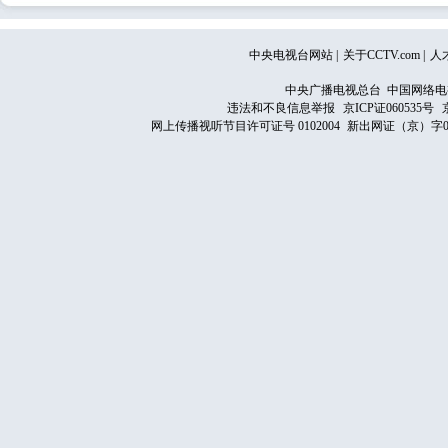
中央电视台网站
|
关于CCTV.com
|
人
中央广播电视总台 中国网络电
违法和不良信息举报
京ICP证060535号
网上传播视听节目许可证号 0102004
新出网证（京）字0