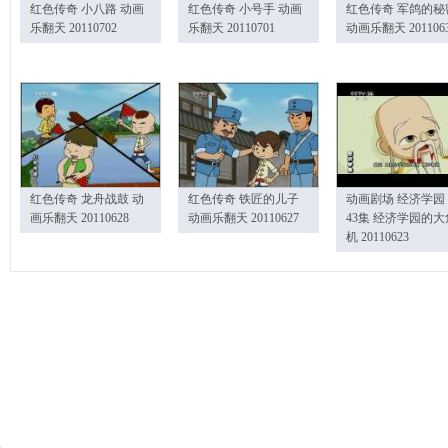
红色传奇 小八路 动画
红色传奇 小号手 动画
红色传奇 军鸽的秘
乐翻天 20110702
乐翻天 20110701
动画乐翻天 201106
红色传奇 龙舟战鼓 动
红色传奇 铁匠的儿子
动画剧场 经济学园
画乐翻天 20110628
动画乐翻天 20110627
43集 经济学园的大
机 20110623