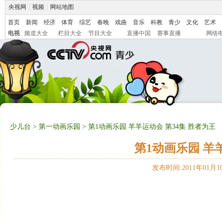
央视网
|
视频
|
网站地图
首页
新闻
经济
体育
综艺
春晚
戏曲
音乐
科教
青少
文化
艺术
电视
频道大全
栏目大全
节目大全
直播中国
赛事直播
网络
少儿台
>
第一动画乐园
> 第1动画乐园 羊羊运动会 第34集 胜者为王
第1动画乐园 羊
发布时间:2011年01月10日