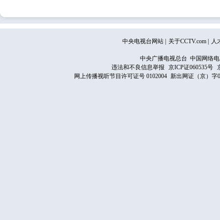
中央电视台网站
|
关于CCTV.com
|
人
中央广播电视总台 中国网络电
违法和不良信息举报
京ICP证060535号
网上传播视听节目许可证号 0102004
新出网证（京）字0