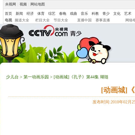
央视网
|
视频
|
网站地图
首页
新闻
经济
体育
综艺
春晚
戏曲
音乐
科教
青少
文化
艺术
电视
频道大全
栏目大全
节目大全
直播中国
赛事直播
网络
少儿台
>
第一动画乐园
> [动画城]《孔子》第44集 瑚琏
[动画城]
发布时间:2010年02月25日