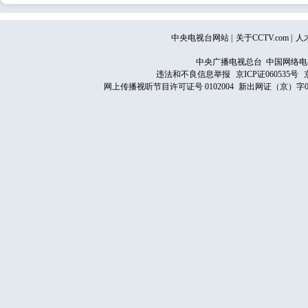
中央电视台网站
|
关于CCTV.com
|
人
中央广播电视总台 中国网络电
违法和不良信息举报
京ICP证060535号
网上传播视听节目许可证号 0102004
新出网证（京）字0