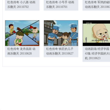
红色传奇 小八路 动画
红色传奇 小号手 动画
红色传奇 军鸽的秘
乐翻天 20110702
乐翻天 20110701
动画乐翻天 201106
红色传奇 龙舟战鼓 动
红色传奇 铁匠的儿子
动画剧场 经济学园
画乐翻天 20110628
动画乐翻天 20110627
43集 经济学园的大
机 20110623