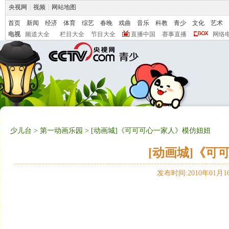
央视网
|
视频
|
网站地图
首页
新闻
经济
体育
综艺
春晚
戏曲
音乐
科教
青少
文化
艺术
电视
频道大全
栏目大全
节目大全
直播中国
赛事直播
网络
少儿台
>
第一动画乐园
> [动画城]《可可可心一家人》模仿妞妞
[动画城]《可
发布时间:2010年01月16日