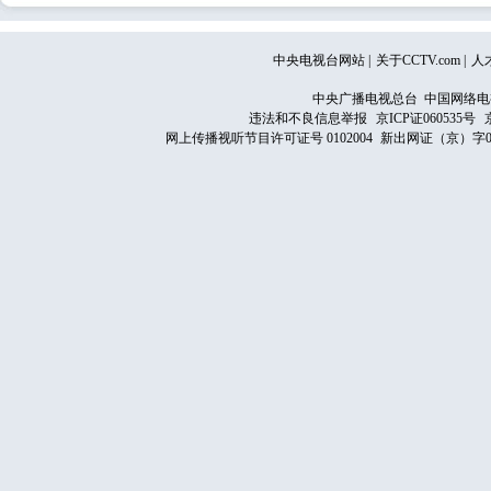
中央电视台网站
|
关于CCTV.com
|
人
中央广播电视总台 中国网络电
违法和不良信息举报
京ICP证060535号
网上传播视听节目许可证号 0102004
新出网证（京）字0