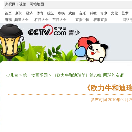
央视网
|
视频
|
网站地图
首页
新闻
经济
体育
综艺
春晚
戏曲
音乐
科教
青少
文化
艺术
电视
频道大全
栏目大全
节目大全
直播中国
赛事直播
网络
少儿台
>
第一动画乐园
> 《欧力牛和迪瑞羊》第73集 网球的友谊
《欧力牛和迪瑞
发布时间:2010年02月25日