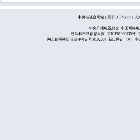
中央电视台网站
|
关于CCTV.com
|
人
中央广播电视总台 中国网络电
违法和不良信息举报
京ICP证060535号
网上传播视听节目许可证号 0102004
新出网证（京）字0