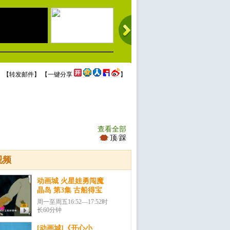
 【
转发邮件
】 【
一键分享
】
查看全部
顶
/
踩
视频
动画城 火星娃勇闯魔
晶岛 第3集 古船得宝
周一至周五16:52—17:52时
长60分钟
[动画城]《开心小