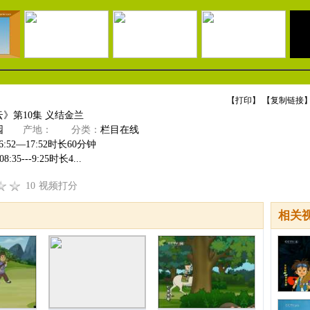
【
打印
】 【
复制链接
】
》第10集 义结金兰
园
产地：
分类：
栏目在线
:52—17:52时长60分钟
5---9:25时长4...
10
视频打分
相关