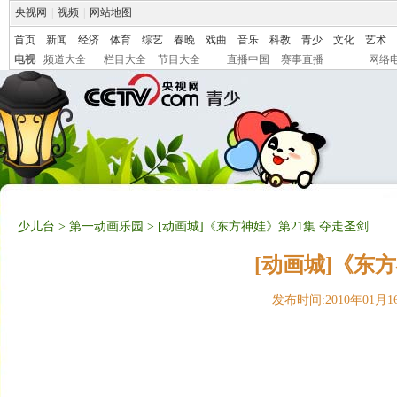
央视网
|
视频
|
网站地图
首页
新闻
经济
体育
综艺
春晚
戏曲
音乐
科教
青少
文化
艺术
电视
频道大全
栏目大全
节目大全
直播中国
赛事直播
网络
少儿台
>
第一动画乐园
> [动画城]《东方神娃》第21集 夺走圣剑
[动画城]《东
发布时间:2010年01月16日