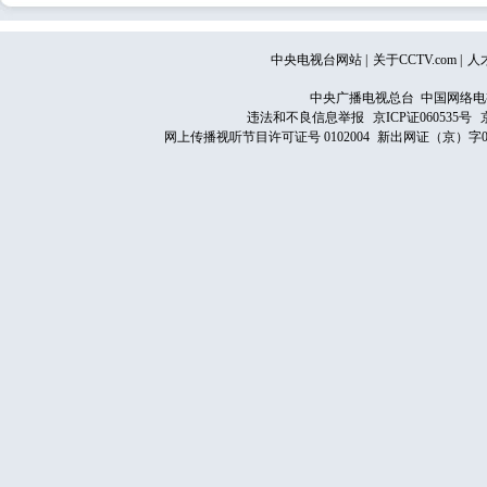
中央电视台网站
|
关于CCTV.com
|
人
中央广播电视总台 中国网络电
违法和不良信息举报
京ICP证060535号
网上传播视听节目许可证号 0102004
新出网证（京）字0