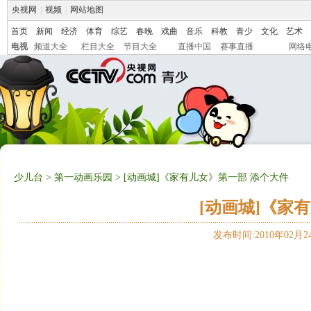
央视网
|
视频
|
网站地图
首页
新闻
经济
体育
综艺
春晚
戏曲
音乐
科教
青少
文化
艺术
电视
频道大全
栏目大全
节目大全
直播中国
赛事直播
网络
少儿台
>
第一动画乐园
> [动画城]《家有儿女》第一部 添个大件
[动画城]《家
发布时间:2010年02月24日