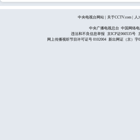
中央电视台网站
|
关于CCTV.com
|
人
中央广播电视总台 中国网络电
违法和不良信息举报
京ICP证060535号
网上传播视听节目许可证号 0102004
新出网证（京）字0