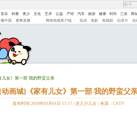
音乐
科教
青少
文化
艺术
公益
产经
汽车
旅游
健康
时尚
三农
商
直播中国
赛事直播
网络电视客户端
|
高清
电影
电视剧
纪录片
动
家有儿女》第一部 我的野蛮父亲
[动画城]《家有儿女》第一部 我的野蛮父
发布时间:2010年03月01日 15:17 |
进入少儿台
|
来源：CNTV