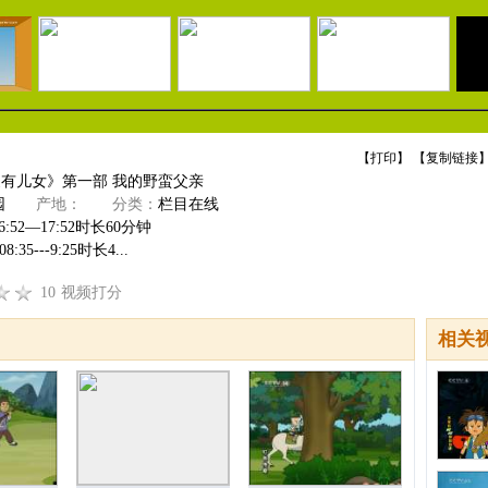
【
打印
】 【
复制链接
】
家有儿女》第一部 我的野蛮父亲
园
产地：
分类：
栏目在线
:52—17:52时长60分钟
5---9:25时长4...
10
视频打分
相关