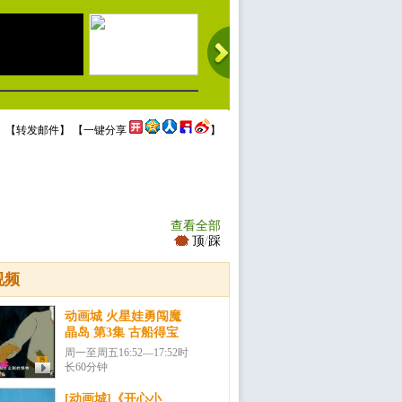
 【
转发邮件
】 【
一键分享
】
查看全部
顶
/
踩
视频
动画城 火星娃勇闯魔
晶岛 第3集 古船得宝
周一至周五16:52—17:52时
长60分钟
[动画城]《开心小