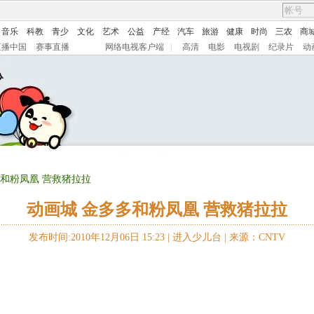
音乐
科教
青少
文化
艺术
公益
产经
汽车
旅游
健康
时尚
三农
商
直播中国
赛事直播
网络电视客户端
|
高清
电影
电视剧
纪录片
动
多和粉凤凰 营救猪拉拉
动画城 金多多和粉凤凰 营救猪拉拉
发布时间:2010年12月06日 15:23 |
进入少儿台
|
来源：CNTV