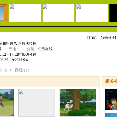
【
打印
】 【
复制链接
】
多和粉凤凰 营救猪拉拉
园
产地：
分类：
栏目在线
:52—17:52时长60分钟
5---9:25时长4...
10
视频打分
相关