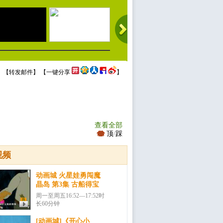
 【
转发邮件
】 【
一键分享
】
查看全部
顶
/
踩
视频
动画城 火星娃勇闯魔
晶岛 第3集 古船得宝
周一至周五16:52—17:52时
长60分钟
[动画城]《开心小