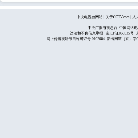
中央电视台网站
|
关于CCTV.com
|
人
中央广播电视总台 中国网络电
违法和不良信息举报
京ICP证060535号
网上传播视听节目许可证号 0102004
新出网证（京）字0