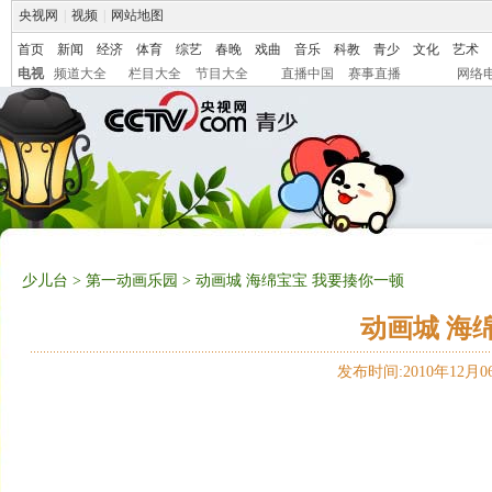
央视网
|
视频
|
网站地图
首页
新闻
经济
体育
综艺
春晚
戏曲
音乐
科教
青少
文化
艺术
电视
频道大全
栏目大全
节目大全
直播中国
赛事直播
网络
少儿台
>
第一动画乐园
> 动画城 海绵宝宝 我要揍你一顿
动画城 海
发布时间:2010年12月06日