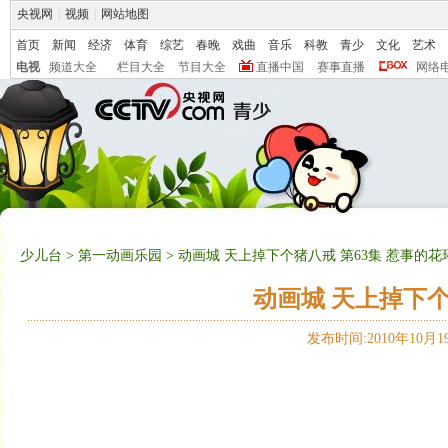
央视网
|
视频
|
网站地图
首页
新闻
经济
体育
综艺
春晚
戏曲
音乐
科教
青少
文化
艺术
电视
频道大全
栏目大全
节目大全
直播中国
赛事直播
网络
少儿台
>
第一动画乐园
> 动画城 天上掉下个猪八戒 第63集 惹事的花
动画城 天上掉下个
发布时间:2010年10月19日