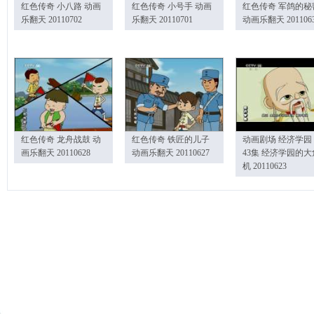
红色传奇 小八路 动画
红色传奇 小号手 动画
红色传奇 军鸽的秘
乐翻天 20110702
乐翻天 20110701
动画乐翻天 201106
红色传奇 龙舟战鼓 动
红色传奇 铁匠的儿子
动画剧场 经济学园
画乐翻天 20110628
动画乐翻天 20110627
43集 经济学园的大
机 20110623