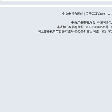
中央电视台网站
|
关于CCTV.com
|
人
中央广播电视总台 中国网络电
违法和不良信息举报
京ICP证060535号
网上传播视听节目许可证号 0102004
新出网证（京）字0