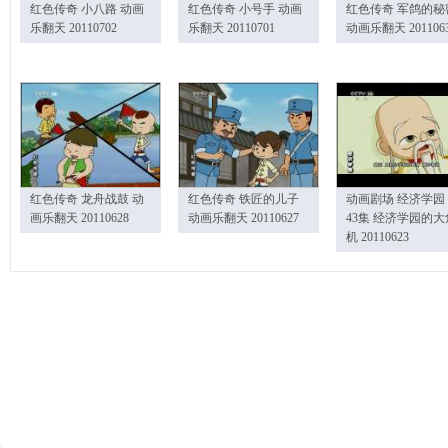
红色传奇 小八路 动画
红色传奇 小号手 动画
红色传奇 军鸽的秘
乐翻天 20110702
乐翻天 20110701
动画乐翻天 201106
红色传奇 龙舟战鼓 动
红色传奇 铁匠的儿子
动画剧场 经济学园
画乐翻天 20110628
动画乐翻天 20110627
43集 经济学园的大
机 20110623