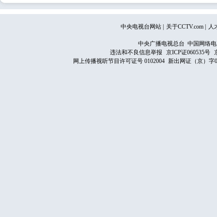
中央电视台网站
|
关于CCTV.com
|
人
中央广播电视总台 中国网络电
违法和不良信息举报
京ICP证060535号
网上传播视听节目许可证号 0102004
新出网证（京）字0