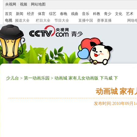
央视网
|
视频
|
网站地图
首页
新闻
经济
体育
综艺
春晚
戏曲
音乐
科教
青少
文化
艺术
电视
频道大全
栏目大全
节目大全
直播中国
赛事直播
网络
少儿台
>
第一动画乐园
> 动画城 家有儿女动画版 下马威 下
动画城 家有
发布时间:2010年09月14日