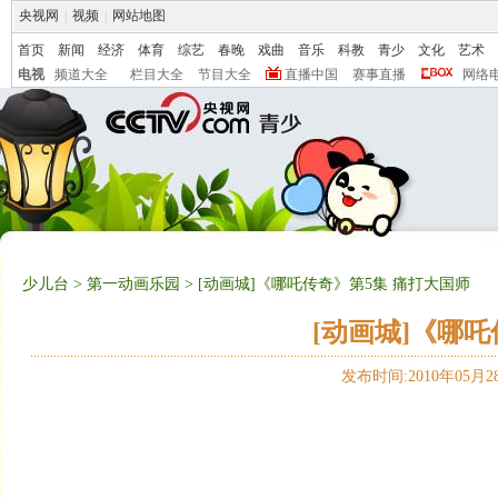
央视网
|
视频
|
网站地图
首页
新闻
经济
体育
综艺
春晚
戏曲
音乐
科教
青少
文化
艺术
电视
频道大全
栏目大全
节目大全
直播中国
赛事直播
网络
少儿台
>
第一动画乐园
> [动画城]《哪吒传奇》第5集 痛打大国师
[动画城]《哪
发布时间:2010年05月28日