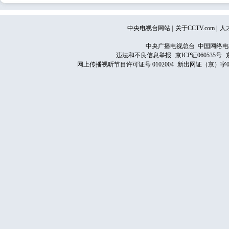
中央电视台网站
|
关于CCTV.com
|
人
中央广播电视总台 中国网络电
违法和不良信息举报
京ICP证060535号
网上传播视听节目许可证号 0102004
新出网证（京）字0