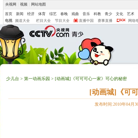
央视网
|
视频
|
网站地图
首页
新闻
经济
体育
综艺
春晚
戏曲
音乐
科教
青少
文化
艺术
电视
频道大全
栏目大全
节目大全
直播中国
赛事直播
网络
少儿台
>
第一动画乐园
> [动画城]《可可可心一家》可心的秘密
[动画城]《可
发布时间:2010年04月30日