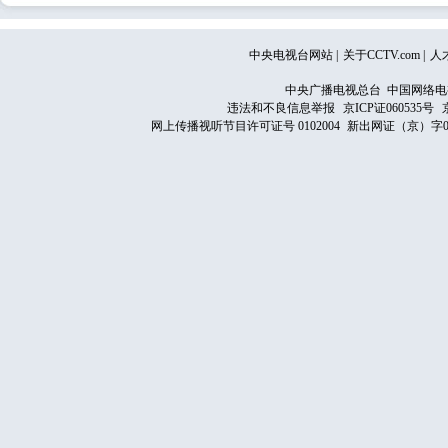
中央电视台网站
|
关于CCTV.com
|
人
中央广播电视总台 中国网络电
违法和不良信息举报
京ICP证060535号
网上传播视听节目许可证号 0102004
新出网证（京）字0