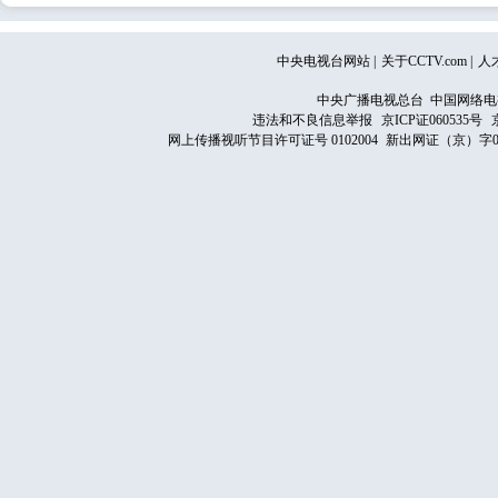
中央电视台网站
|
关于CCTV.com
|
人
中央广播电视总台 中国网络电
违法和不良信息举报
京ICP证060535号
网上传播视听节目许可证号 0102004
新出网证（京）字0