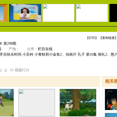
【
打印
】 【
复制链接
】
年 第298期
园
产地：
分类：
栏目在线
牙乐快乐时间 小百科 小青蛙和小金鱼2、动画片 孔子 第16集 相礼3、憨八
10
视频打分
相关