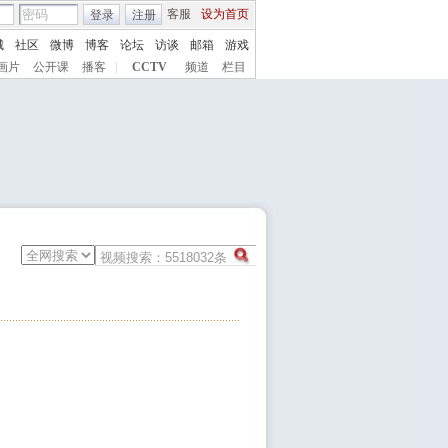
客服
设为首页
登录
注册
城
社区
微博
博客
论坛
访谈
邮箱
游戏
画片
公开课
播客
|
CCTV
频道
栏目