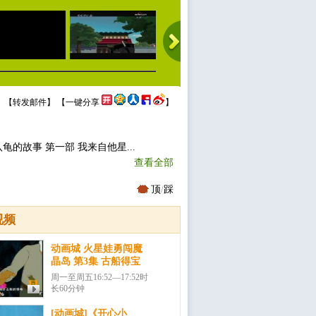
 【
转发邮件
】 【
一键分享
】
龟的故事 第一部 我来自他星...
查看全部
顶
/
踩
视频
动画城 火星娃勇闯魔
晶岛 第3集 古船得宝
周一至周五16:52—17:52时
长60分钟
[动画城]《开心小